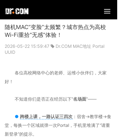
随机MAC“变脸”太频繁？城市热点为高校
Wi-Fi重拾“无感”体验！
2026-05-22 15:59:47
Dr.COM
MAC地址
Portal
UUID
各位高校网络中心的老师、运维小伙伴们，大家
好！
不知道你们是否正在经历以下“
名场面
”——
●
跨楼上课，一路认证三四次
：宿舍→教学楼→食
堂，每换一个区域就弹一次Portal，手机里堆满了“请重
新登录”的提示。