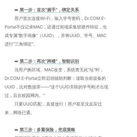
➡️
第一步：首次“握手”，绑定关系
用户首次连接Wi-Fi，输入学号密码，Dr.COM E-
Portal不仅记录MAC，还通过前端采集软硬件特征，生
成专属“数字画像”（UUID），并将UUID、学号、MAC
进行“三角绑定”。
➡️
第二步：再次“跨楼”，智能识别
当用户换区域、MAC改变，系统查无此“址”时，
Dr.COM E-Portal立即启动辅助判断：读取当前设备的
UUID，比对数据库——“这个UUID关联的学号刚才出现
过，且在校园网内。”
只要UUID匹配，直接放行！用户甚至没反应过
来，网络已通。
➡️
第三步：多重保险，兜底策略