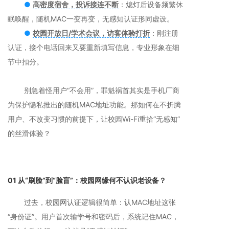
●
高密度宿舍，投诉接连不断
：熄灯后设备频繁休
眠唤醒，随机MAC一变再变，无感知认证形同虚设。
●
校园开放日/学术会议，访客体验打折
：刚注册
认证，接个电话回来又要重新填写信息，专业形象在细
节中扣分。
别急着怪用户“不会用”，罪魁祸首其实是手机厂商
为保护隐私推出的随机MAC地址功能。那如何在不折腾
用户、不改变习惯的前提下，让校园Wi-Fi重拾“无感知”
的丝滑体验？
01 从“刷脸”到“脸盲”：校园网缘何不认识老设备？
过去，校园网认证逻辑很简单：认MAC地址这张
“身份证”。用户首次输学号和密码后，系统记住MAC，