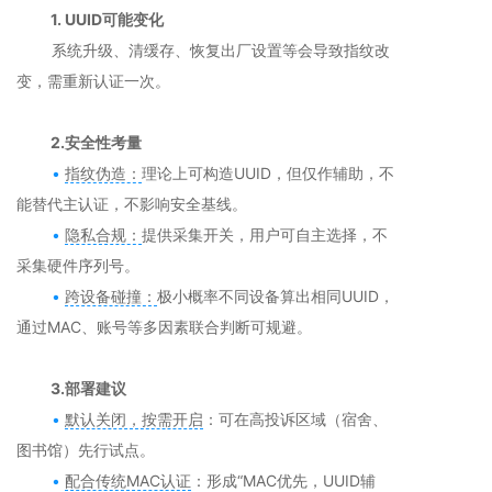
1. UUID可能变化
系统升级、清缓存、恢复出厂设置等会导致指纹改
变，需重新认证一次。
2.安全性考量
•
指纹伪造：
理论上可构造UUID，但仅作辅助，不
能替代主认证，不影响安全基线。
•
隐私合规：
提供采集开关，用户可自主选择，不
采集硬件序列号。
•
跨设备碰撞：
极小概率不同设备算出相同UUID，
通过MAC、账号等多因素联合判断可规避。
3.部署建议
•
默认关闭，按需开启
：可在高投诉区域（宿舍、
图书馆）先行试点。
•
配合传统MAC认证
：形成“MAC优先，UUID辅