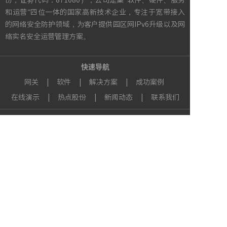
份，证劵代码：871080），公司是集“软件、硬件、服务
和运营”四位一体的国家高新技术企业，专注于宽带接入
的网络安全防护领域，为客户提供园区网IPv6升级以及网
络实名安全运营管理方案。
快速导航
网关
|
软件
|
解决方案
|
成功案例
在线演示
|
热点股份
|
新闻动态
|
联系我们
销售热线
400-700-3886
服务热线
400-700-9758
版权所有©广州热点软件科技股份有限公司 1995-2026 |
粤ICP备