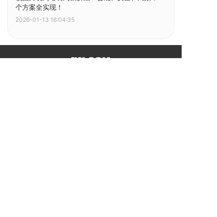
个方案全实现！
2026-01-13 16:04:35
Dr.COM品牌创建于1995年，广州热点软件科技股份有限
公司于2017年正式在新三板挂牌上市（证券简称：热点股
份，证劵代码：871080），公司是集“软件、硬件、服务
和运营”四位一体的国家高新技术企业，专注于宽带接入
的网络安全防护领域，为客户提供园区网IPv6升级以及网
络实名安全运营管理方案。
快速导航
网关
|
软件
|
解决方案
|
成功案例
在线演示
|
热点股份
|
新闻动态
|
联系我们