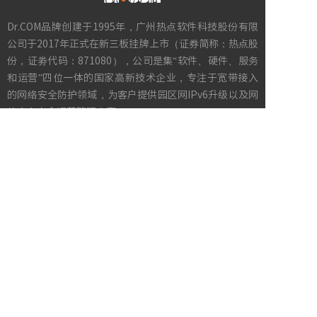
Dr.COM品牌创建于1995年，广州热点软件科技股份有限
公司于2017年正式在新三板挂牌上市（证券简称：热点股
份，证劵代码：871080），公司是集“软件、硬件、服务
和运营”四位一体的国家高新技术企业，专注于宽带接入
的网络安全防护领域，为客户提供园区网IPv6升级以及网
络实名安全运营管理方案。
快速导航
网关
|
软件
|
解决方案
|
成功案例
在线演示
|
热点股份
|
新闻动态
|
联系我们
销售热线
400-700-3886
服务热线
400-700-9758