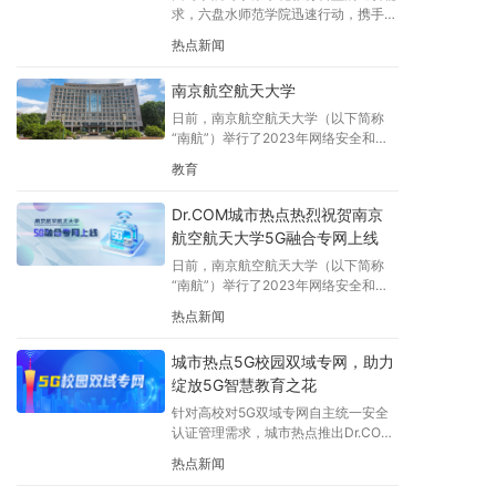
求，六盘水师范学院迅速行动，携手国
内三大知名运营商，与贵州省通信产业
热点新闻
服务有限公司六盘水分公司、Dr.COM
城市热点共同启动了数字化校园建设
南京航空航天大学
5G融合专网的改造工程。
日前，南京航空航天大学（以下简称
“南航”）举行了2023年网络安全和信
息化领导小组会议暨网络与5G融合应
教育
用发布会。此次发布会介绍了南京航空
航天大学与中国电信通力合作，携手中
Dr.COM城市热点热烈祝贺南京
国联通和中国移动，共同打造了南航
航空航天大学5G融合专网上线
5G融合专网。
日前，南京航空航天大学（以下简称
“南航”）举行了2023年网络安全和信
息化领导小组会议暨网络与5G融合应
热点新闻
用发布会。此次发布会介绍了南京航空
航天大学与中国电信通力合作，携手中
城市热点5G校园双域专网，助力
国联通和中国移动，共同打造了南航
绽放5G智慧教育之花
5G融合专网。
针对高校对5G双域专网自主统一安全
认证管理需求，城市热点推出Dr.COM
5G校园网安全融合认证解决方案，高
热点新闻
效一体化解决校园网和5G网络融合的
各种需求，使学校和运营商能够快速低