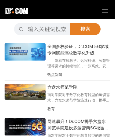
搜索
全国多校验证，Dr.COM 5G双域
专网赋能高校数字化升级
随着在线教学、远程科研、智慧管
理等需求的持续增长，一张高效、安
全、便捷的校园网络已成为提升高校核
热点新闻
心竞争力的关键基础设施。Dr.COM城
市热点深耕教育行业多年，凭借成熟的
六盘水师范学院
5G校园双域专网解决方案，已成功助
力华南理工大学、南京航空航天大学、
面对学院对于数字化教育转型的迫切需
中国矿业大学、江南大学、延边大学、
求，六盘水师范学院迅速行动，携手国
山东师范大学、福建师范大学、长江大
内三大知名运营商，与贵州省通信产业
教育
学、江苏大学、长春工业大学、重庆邮
服务有限公司六盘水分公司、Dr.COM
电大学、南阳理工学院、南通大学、西
城市热点共同启动了数字化校园建设
安财经大学、六盘水师范学院、吉首大
网速飙升！Dr.COM携手六盘水
5G融合专网的改造工程。
学张家界学院等全国多所高校实现网络
师范学院建设多运营商5G校园双
升级，为师生带来了全新的网络体验。
域专网带你飞
面对学院对于数字化教育转型的迫切需